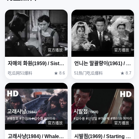
官方播放
官方播放
자매의 화원(1959) / Sisters' Garden (Jamaeui Hwawon)
언니는 말괄량이(1961) / My Sister Is a Hussy ( Eonni-neun Malgwallyang-i )
吃瓜网51爆料
★ 8.6
51热门吃瓜爆料
★ 8.7
官方播放
官方播放
고래사냥(1984) / Whale Hunting (Goraesanyang)
시발점(1969) / Starting Point (Sibaljeom)