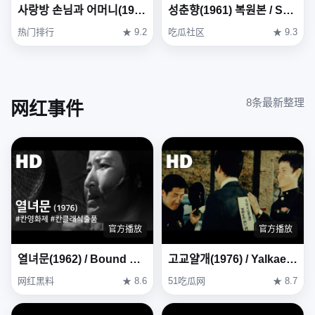
사랑방 손님과 어머니(1961) / Mother and a Guest ( Sarangbang Sonnimgwa Eomeoni )
성춘향(1961) 복원본 / Seong Chun-hyang ( Seong Chun-hyang ) Restoration Version
热门排行
★ 9.2
吃瓜社区
★ 9.3
8条最新整理
网红事件
官方播放
官方播放
열녀문(1962) / Bound by Chastity Rule ( Yeollyeomun )
고교얄개(1976) / Yalkae, A Joker In High School (Gogyo-yalgae) (1976)
网红黑料
★ 8.6
51吃瓜网
★ 8.7