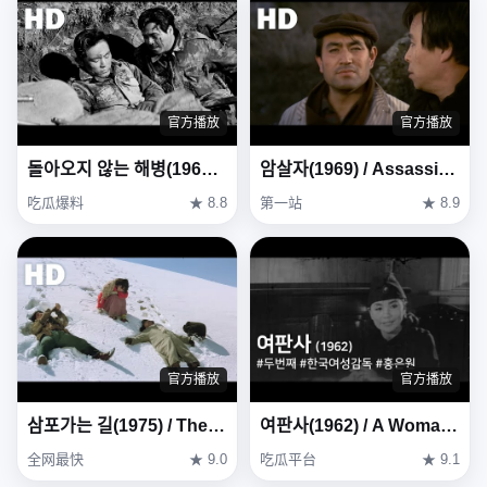
官方播放
官方播放
돌아오지 않는 해병(1963) / The Marines Who Never Returned ( Dora-oji Anneun Haebyeong )
암살자(1969) / Assassin ( Amsalja )
吃瓜爆料
★ 8.8
第一站
★ 8.9
官方播放
官方播放
삼포가는 길(1975) / The Road to Sampo (Sampoganeun gil)
여판사(1962) / A Woman Judge ( Yeopansa )
全网最快
★ 9.0
吃瓜平台
★ 9.1