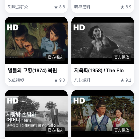
51吃瓜群众
★ 8.8
明星黑料
★ 8.9
官方播放
官方播放
별들의 고향(1974) 복원본 / Heavenly homecoming to stars (Byeoldeul-ui gohyang) Restoration Ver
지옥화(1958) / The Flower in Hell (Ji-ok-hwa)
吃瓜视频
★ 9.0
八卦爆料
★ 9.1
官方播放
官方播放