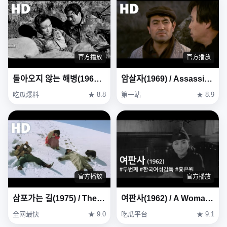
官方播放
官方播放
돌아오지 않는 해병(1963) / The Marines Who Never Returned ( Dora-oji Anneun Haebyeong )
암살자(1969) / Assassin ( Amsalja )
吃瓜爆料
★ 8.8
第一站
★ 8.9
官方播放
官方播放
삼포가는 길(1975) / The Road to Sampo (Sampoganeun gil)
여판사(1962) / A Woman Judge ( Yeopansa )
全网最快
★ 9.0
吃瓜平台
★ 9.1