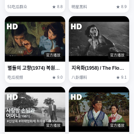
51吃瓜群众
★ 8.8
明星黑料
★ 8.9
官方播放
官方播放
별들의 고향(1974) 복원본 / Heavenly homecoming to stars (Byeoldeul-ui gohyang) Restoration Ver
지옥화(1958) / The Flower in Hell (Ji-ok-hwa)
吃瓜视频
★ 9.0
八卦爆料
★ 9.1
官方播放
官方播放