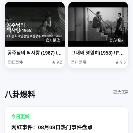
官方播放
官方播放
공주님의 짝사랑 (1967) / One-sided Love of Princess (Gongjunimui Jjaksarang)
그대와 영원히(1958) / Forever with You (Geudae-wa yeong-wonhi)
网红事件
★ 9.2
黑料网曝
★ 9.3
每天3篇
八卦爆料
今日更新
网红事件：08月08日热门事件盘点