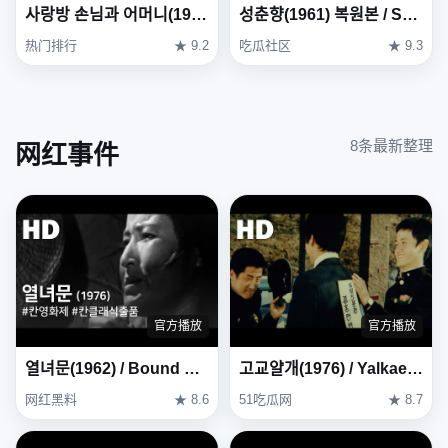
사랑방 손님과 어머니(1961) / Mother and a Guest ( Sarangbang Sonnimgwa Eomeoni )
성춘향(1961) 복원본 / Seong Chun-hyang ( Seong Chun-hyang ) Restoration Version
热门排行
★ 9.2
吃瓜社区
★ 9.3
8条最新整理
网红事件
官方播放
官方播放
열녀문(1962) / Bound by Chastity Rule ( Yeollyeomun )
고교얄개(1976) / Yalkae, A Joker In High School (Gogyo-yalgae) (1976)
网红黑料
★ 8.6
51吃瓜网
★ 8.7