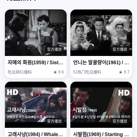
官方播放
官方播放
자매의 화원(1959) / Sisters' Garden (Jamaeui Hwawon)
언니는 말괄량이(1961) / My Sister Is a Hussy ( Eonni-neun Malgwallyang-i )
吃瓜网51爆料
★ 8.6
51热门吃瓜爆料
★ 8.7
官方播放
官方播放
고래사냥(1984) / Whale Hunting (Goraesanyang)
시발점(1969) / Starting Point (Sibaljeom)